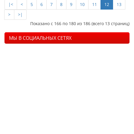
|<
<
5
6
7
8
9
10
11
12
13
>
>|
Показано с 166 по 180 из 186 (всего 13 страниц)
МЫ В СОЦИАЛЬНЫХ СЕТЯХ