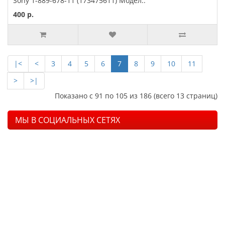
Sony 1-889-678-11 (173475611) Модел..
400 р.
|<
<
3
4
5
6
7
8
9
10
11
>
>|
Показано с 91 по 105 из 186 (всего 13 страниц)
МЫ В СОЦИАЛЬНЫХ СЕТЯХ