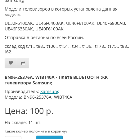
Samsung
Модели телевизоров в которых установлена данная
модель:
UE32F6100AK, UE46F6400AK, UE46F6100AK, UE40F6800AB,
UE46F6330AK, UE40F6100AK
Отправка в регионы по всей России.
склад код t71., t88., t106., t151., t34., t136., t178., t175., t88.,
t62.
BN96-25376A, WIBT40A - Плата BLUETOOTH ЖК
телевизора Samsung
Производитель:
Samsung
Модель: BN96-25376A, WIBT40A
Цена: 100 р.
На складе: 11
шт.
Какое кол-во положить в корзину?