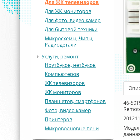
Для ЖК телевизоров
Для ЖК мониторов
Для фото, видео камер
Для бытовой техники
Микросхемы, Чипы,
Радиодетали
Услуги, ремонт
Ноутбуков, нетбуков
Компьютеров
ЖК телевизоров
Опи
ЖК мониторов
Планшетов, смартфонов
46-50T
Remote
Фото, видео камер
20121
Принтеров
Модели
Микроволновые печи
данная