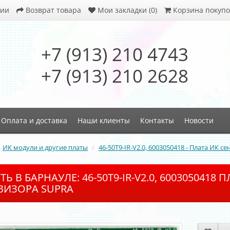
ции
Возврат товара
Мои закладки (0)
Корзина покупо
+7 (913) 210 4743
+7 (913) 210 2628
Оплата и доставка
Наши клиенты
Контакты
Новости
ИК модули и другие платы
46-50T9-IR-V2.0, 6003050418 - Плата ИК с
ТЬ В БАРНАУЛЕ: 46-50T9-IR-V2.0, 6003050418
ВИЗОРА SUPRA