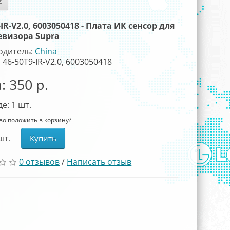
-IR-V2.0, 6003050418 - Плата ИК сенсор для
евизора Supra
одитель:
China
 46-50T9-IR-V2.0, 6003050418
: 350 р.
де: 1
шт.
-во положить в корзину?
шт.
Купить
0 отзывов
/
Написать отзыв