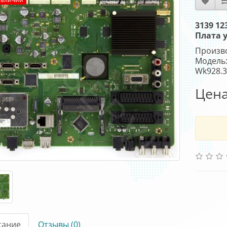
3139 12
Плата 
Произв
Модель:
Wk928.
Цена
сание
Отзывы (0)