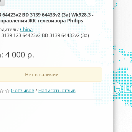
3 64423v2 BD 3139 64433v2 (3a) Wk928.3 -
управления ЖК телевизора Philips
одитель:
China
 3139 123 64423v2 BD 3139 64433v2 (3a)
3
: 4 000 р.
Нет в наличии
0 отзывов
/
Написать отзыв