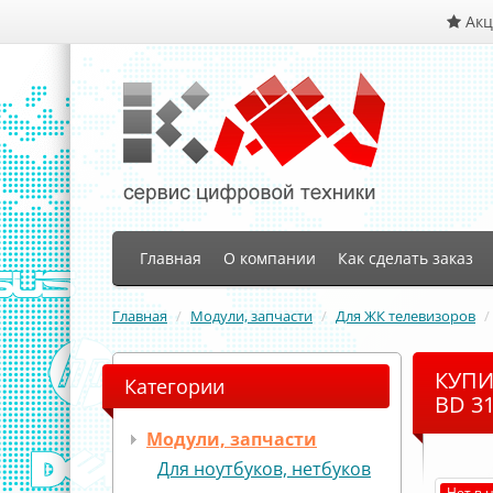
Ак
Главная
О компании
Как сделать заказ
Главная
Модули, запчасти
Для ЖК телевизоров
КУПИ
Категории
BD 31
Модули, запчасти
Для ноутбуков, нетбуков
Нет в 