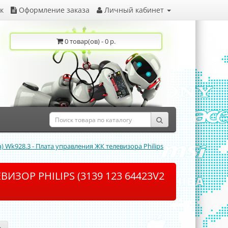
к
Оформление заказа
Личный кабинет
0 товар(ов) - 0 р.
a) Wk928.3 - Плата управления ЖК телевизора Philips
ЗОР PHILIPS (3139 123 64423V2