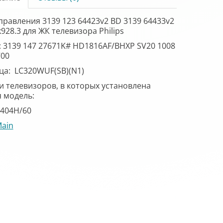
правления 3139 123 64423v2 BD 3139 64433v2
k928.3 для ЖК телевизора Philips
 3139 147 27671K# HD1816AF/BHXP SV20 1008
700
а: LC320WUF(SB)(N1)
 телевизоров, в которых установлена
 модель:
8404H/60
ain