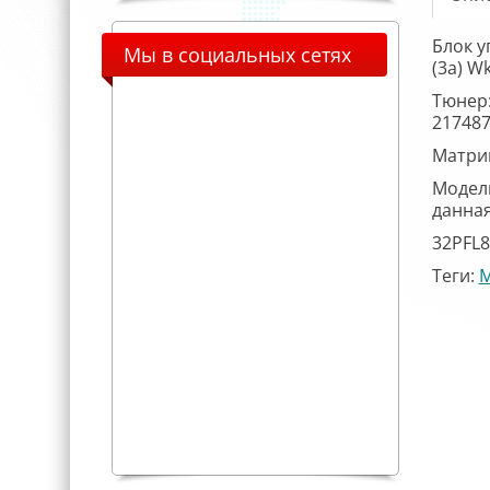
Блок у
Мы в социальных сетях
(3a) W
Тюнер:
21748
Матриц
Модели
данная
32PFL
Теги:
M