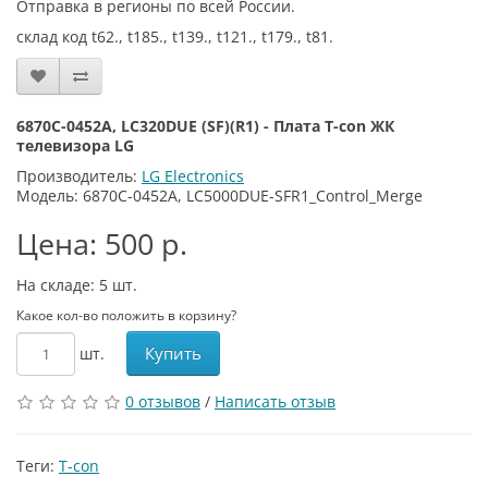
Отправка в регионы по всей России.
склад код t62., t185., t139., t121., t179., t81.
6870C-0452A, LC320DUE (SF)(R1) - Плата T-con ЖК
телевизора LG
Производитель:
LG Electronics
Модель: 6870C-0452A, LC5000DUE-SFR1_Control_Merge
Цена: 500 р.
На складе: 5
шт.
Какое кол-во положить в корзину?
Купить
шт.
0 отзывов
/
Написать отзыв
Теги:
T-con