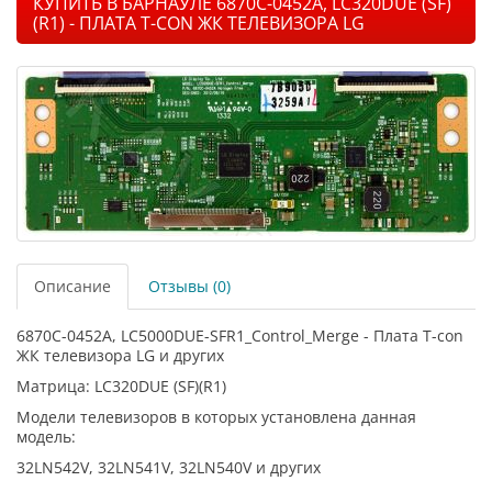
КУПИТЬ В БАРНАУЛЕ 6870C-0452A, LC320DUE (SF)
(R1) - ПЛАТА T-CON ЖК ТЕЛЕВИЗОРА LG
Описание
Отзывы (0)
6870C-0452A, LC5000DUE-SFR1_Control_Merge - Плата T-con
ЖК телевизора LG и других
Матрица: LC320DUE (SF)(R1)
Модели телевизоров в которых установлена данная
модель:
32LN542V, 32LN541V, 32LN540V и других