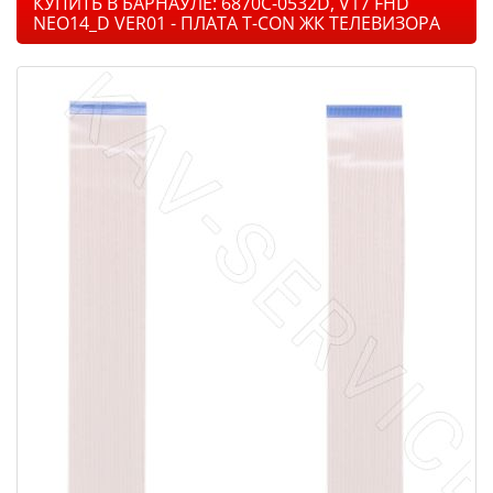
КУПИТЬ В БАРНАУЛЕ: 6870C-0532D, V17 FHD
NEO14_D VER01 - ПЛАТА T-CON ЖК ТЕЛЕВИЗОРА