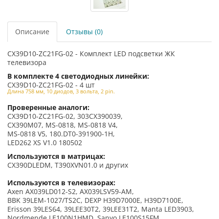
Описание
Отзывы (0)
CX39D10-ZC21FG-02 - Комплект LED подсветки ЖК
телевизора
В комплекте 4 светодиодных линейки:
CX39D10-ZC21FG-02 - 4 шт
Длина 758 мм, 10 диодов, 3 вольта, 2 pin.
Проверенные аналоги:
CX39D10-ZC21FG-02, 303CX390039,
CX390M07, MS-0818, MS-0818 V4,
MS-0818 V5, 180.DT0-391900-1H,
LED262 XS V1.0 180502
Используются в матрицах:
CX390DLEDM, T390XVN01.0 и других
Используются в телевизорах:
Axen AX039LD012-S2, AX039LSV59-AM,
BBK 39LEM-1027/TS2C, DEXP H39D7000E, H39D7100E,
Erisson 39LES64, 39LEE30T2, 39LEE31T2, Manta LED3903,
Nordmende LE100N1HMD, Sanyo LE100S15FM,