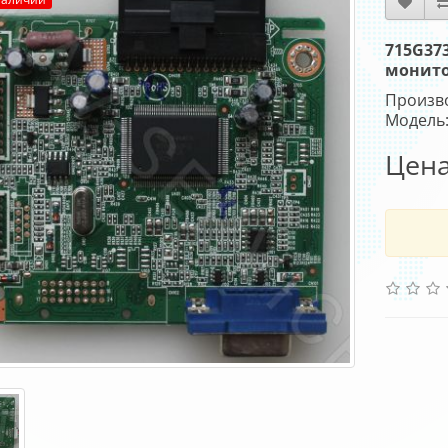
715G37
монито
Произв
Модель:
Цена