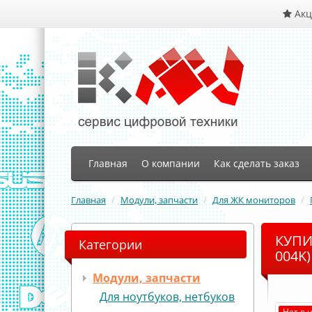
Ак
Главная
О компании
Как сделать заказ
Главная
Модули, запчасти
Для ЖК мониторов
КУПИ
Категории
004K)
Модули, запчасти
Для ноутбуков, нетбуков
Нет в 