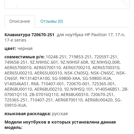
Описание
Отзывы (0)
Клавиатура 720670-251
для ноутбука HP Pavilion 17, 17-n,
17-e series
цвет:
черная
совместимые p/n:
102
48-251
, 719853-251
, 720597-251,
749658-251, 9Z.N9HSC.601, 9Z.N9HSF.60R, 9Z.N9HSQ.00R,
AER65700010, AER65700110, AER65700210, AER65700310,
AER65U00210, AER65U00310, NSK-CN0SQ, NSK-CN6SC, NSK-
CN6SF, PK1314D1A100, SG-59800-XAA, SG-59800-XUA,
V140546AS1, R68, 710407-001, 720670-001, 725365-001,
AER68U00110, AER68U00210, 92.N9HSQ.101, V140546BS1, 2B-
07001Q110, 2B-07016Q110, AER68U00310, 720670-251,
725365-251, 710407-251, AER6R700110, AER68U00420, SG-
59910-XUA.
языковая раскладка:
русская
Модели ноутбуков в которых установлена данная
модель: