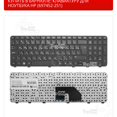
КУПИТЬ В БАРНАУЛЕ: КЛАВИАТУРУ ДЛЯ
НОУТБУКА HP (697452-251)