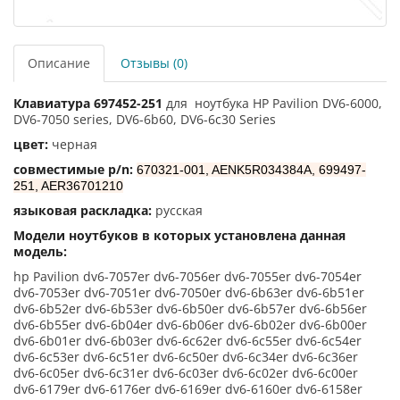
Описание
Отзывы (0)
Клавиатура 697452-251
для ноутбука HP Pavilion DV6-6000,
DV6-7050 series, DV6-6b60, DV6-6c30 Series
цвет:
черная
совместимые p/n:
670321-001, AENK5R034384A, 699497-
251, AER36701210
языковая раскладка:
русская
Модели ноутбуков в которых установлена данная
модель:
hp Pavilion dv6-7057er dv6-7056er dv6-7055er dv6-7054er
dv6-7053er dv6-7051er dv6-7050er dv6-6b63er dv6-6b51er
dv6-6b52er dv6-6b53er dv6-6b50er dv6-6b57er dv6-6b56er
dv6-6b55er dv6-6b04er dv6-6b06er dv6-6b02er dv6-6b00er
dv6-6b01er dv6-6b03er dv6-6c62er dv6-6c55er dv6-6c54er
dv6-6c53er dv6-6c51er dv6-6c50er dv6-6c34er dv6-6c36er
dv6-6c05er dv6-6c31er dv6-6c03er dv6-6c02er dv6-6c00er
dv6-6179er dv6-6176er dv6-6169er dv6-6160er dv6-6158er