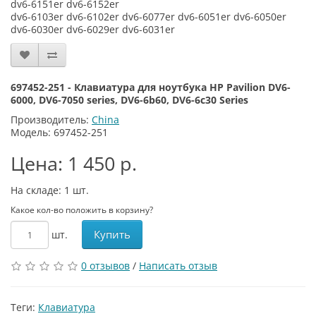
dv6-6151er dv6-6152er
dv6-6103er dv6-6102er dv6-6077er dv6-6051er dv6-6050er
dv6-6030er dv6-6029er dv6-6031er
697452-251 - Клавиатура для ноутбука HP Pavilion DV6-
6000, DV6-7050 series, DV6-6b60, DV6-6c30 Series
Производитель:
China
Модель: 697452-251
Цена: 1 450 р.
На складе: 1
шт.
Какое кол-во положить в корзину?
Купить
шт.
0 отзывов
/
Написать отзыв
Теги:
Клавиатура