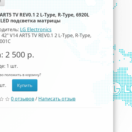
 ART5 TV REV0.1 2 L-Type, R-Type, 6920L
 - LED подсветка матрицы
одитель:
LG Electronics
42" V14 ART5 TV REV0.1 2 L-Type, R-Type,
0001C
: 2 500 р.
де: 1
шт.
-во положить в корзину?
шт.
Купить
0 отзывов
/
Написать отзыв