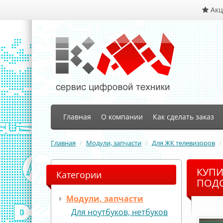
Ак
Главная
О компании
Как сделать заказ
Главная
Модули, запчасти
Для ЖК телевизоров
КУПИТ
Категории
ПОДС
Модули, запчасти
Для ноутбуков, нетбуков