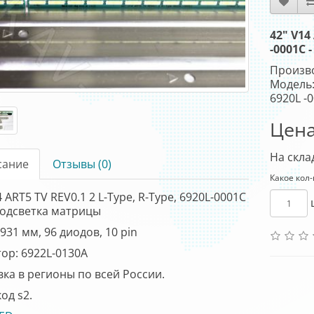
42" V14
-0001C
Произв
Модель: 
6920L -
Цена
На скла
сание
Отзывы (0)
Какое кол
4 ART5 TV REV0.1 2 L-Type, R-Type, 6920L-0001C
подсветка матрицы
931 мм, 96 диодов, 10 pin
ор: 6922L-0130A
ка в регионы по всей России.
од s2.