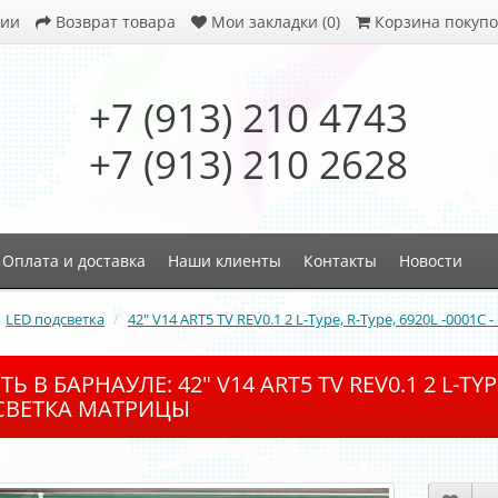
ции
Возврат товара
Мои закладки (0)
Корзина покупо
+7 (913) 210 4743
+7 (913) 210 2628
Оплата и доставка
Наши клиенты
Контакты
Новости
LED подсветка
42" V14 ART5 TV REV0.1 2 L-Type, R-Type, 6920L -0001C
Ь В БАРНАУЛЕ: 42" V14 ART5 TV REV0.1 2 L-TYPE
ВЕТКА МАТРИЦЫ