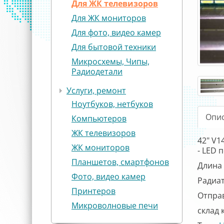
Для ЖК телевизоров
Для ЖК мониторов
Для фото, видео камер
Для бытовой техники
Микросхемы, Чипы,
Радиодетали
Услуги, ремонт
Ноутбуков, нетбуков
Опи
Компьютеров
ЖК телевизоров
42" V1
ЖК мониторов
- LED 
Планшетов, смартфонов
Длина 
Фото, видео камер
Радиат
Принтеров
Отправ
Микроволновые печи
склад к